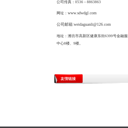
公司传真：0536－8863863
中国山东政府采购网
网址：
www.sdwdgl.com
中国住房和城乡建设部
公司邮箱:
weidaguanli@126.com
山东建设厅执业资格注册中心
地址：潍坊市高新区健康东街6399号金融服
山东省建筑市场监督管理网
中心8楼、9楼。
中国工程咨询