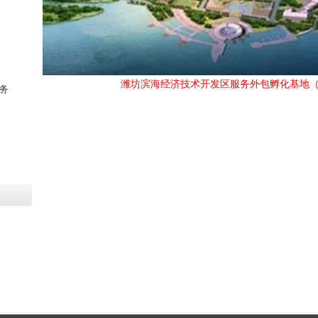
潍坊滨海经济技术开发区服务外包孵化基地（数字小镇）
务