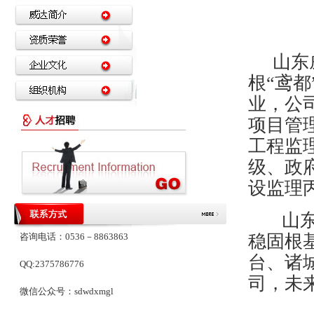
山东
根“鸢
业，公
项目管
工程监
级、政
设监理
山
咨询电话：0536－8863863
稳固根
台、诸
QQ:2375786776
司，未
微信公众号：sdwdxmgl